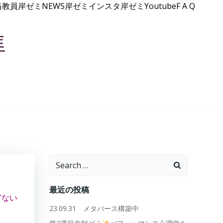
当教員
岸ゼミNEWS
岸ゼミインスタ
岸ゼミYoutube
F A Q
準
Search
for:
最近の投稿
どない
23.09.31 メタバース構築中