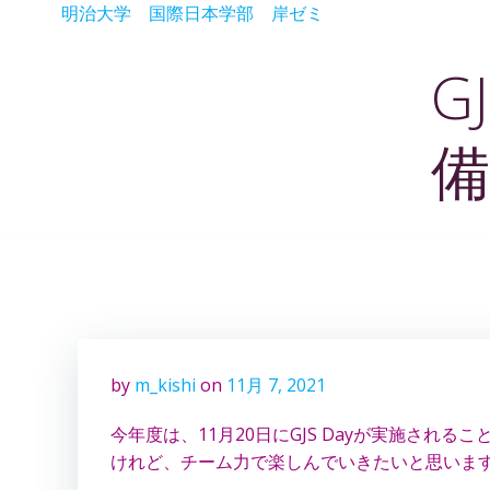
コ
明治大学 国際日本学部 岸ゼミ
ン
テ
G
ン
ツ
備
へ
ス
キ
ッ
プ
by
m_kishi
on
11月 7, 2021
今年度は、11月20日にGJS Dayが実施さ
けれど、チーム力で楽しんでいきたいと思いま