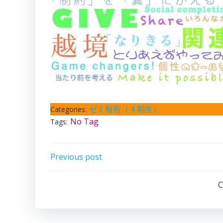
ゼミ報告（４期生）
Categories:
No Tag
Tags:
Post
Previous post
navigation
C