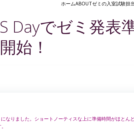
ホーム
ABOUT
ゼミの入室試験
担
JS Dayでゼミ発表
開始！
れることになりました。ショートノーティスな上に準備時間がほとん
す。