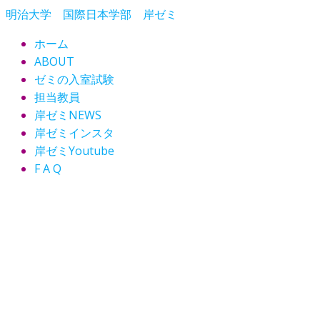
コ
明治大学 国際日本学部 岸ゼミ
ン
ホーム
テ
ABOUT
ン
ゼミの入室試験
ツ
担当教員
へ
岸ゼミNEWS
ス
岸ゼミインスタ
キ
ッ
岸ゼミYoutube
プ
F A Q