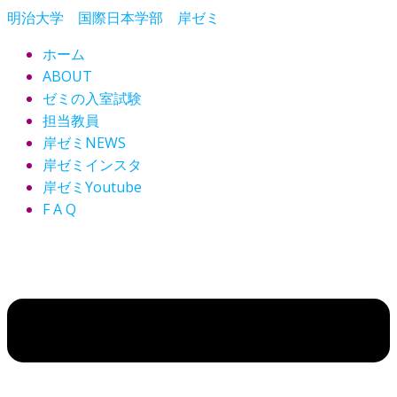
コ
明治大学 国際日本学部 岸ゼミ
ン
ホーム
テ
ABOUT
ン
ゼミの入室試験
ツ
担当教員
へ
岸ゼミNEWS
ス
岸ゼミインスタ
キ
ッ
岸ゼミYoutube
プ
F A Q