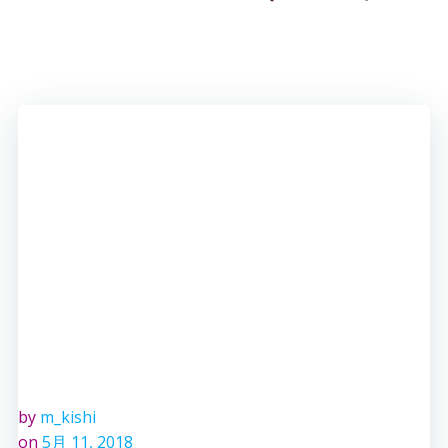
by
m_kishi
on
5月 11, 2018