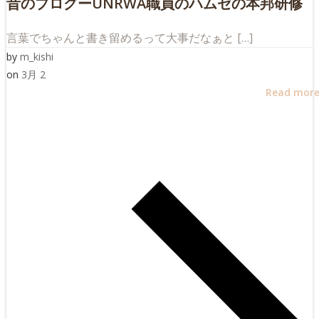
昔のブログーUNRWA職員のハムゼの本邦研修
言葉でちゃんと書き留めるって大事だなぁと […]
by
m_kishi
on
3月 2
Read mor