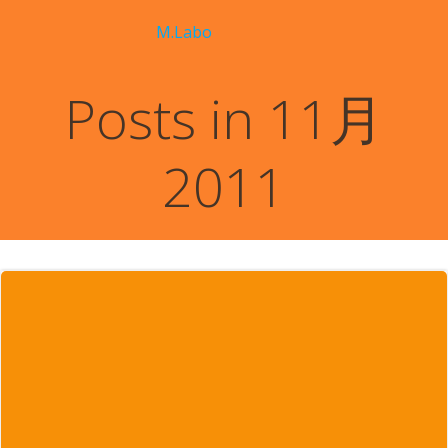
コ
M.Labo
ン
テ
ン
Posts in 11月
ツ
へ
ス
2011
キ
ッ
プ