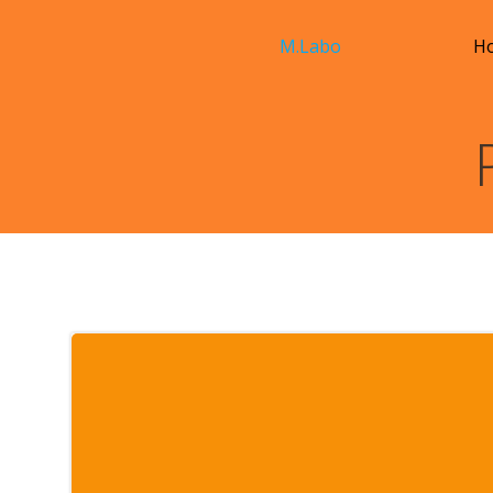
コ
ン
M.Labo
H
テ
ン
ツ
へ
ス
キ
ッ
プ