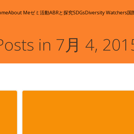
ome
About Me
ゼミ活動
ABRと探究
SDGs
Diversity Watchers
国
Posts in 7月 4, 201