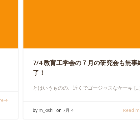
7/4 教育工学会の７月の研究会も無事
了！
とはいうものの、近くでゴージャスなケーキ […
re
Read m
by
m_kishi
on
7月 4