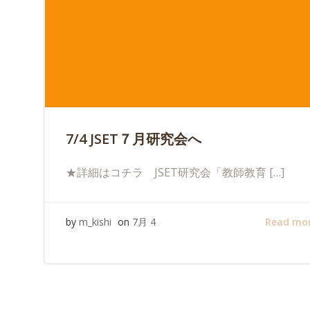
7/4 JSET７月研究会へ
★詳細はコチラ JSET研究会「教師教育 […]
Read mo
by
m_kishi
on
7月 4