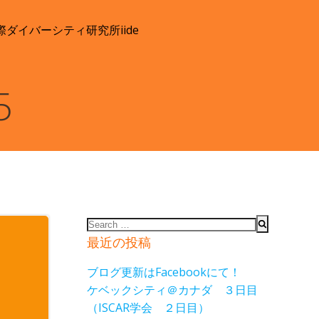
際ダイバーシティ研究所
iide
5
Search
for:
最近の投稿
ブログ更新はFacebookにて！
ケベックシティ＠カナダ ３日目
（ISCAR学会 ２日目）