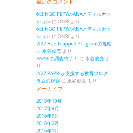
最近のコメント
6日 NGO PEPYのANAとディスカッ
ション
に
ONRI
より
6日 NGO PEPYのANAとディスカッ
ション
に
ONRI
より
2/27 Handicapped Programの視察
に
水谷俊亮
より
PAPRIの調査終了！
に
水谷俊亮
よ
り
2/27 PAPRIが支援する教育プログ
ラムの視察
に
水谷俊亮
より
アーカイブ
2018年10月
2017年8月
2016年3月
2016年2月
2016年1月