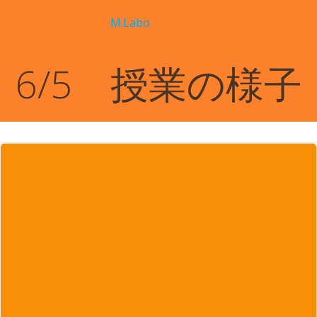
コ
M.Labo
ン
テ
ン
6/5 授業の様子
ツ
へ
ス
キ
ッ
プ