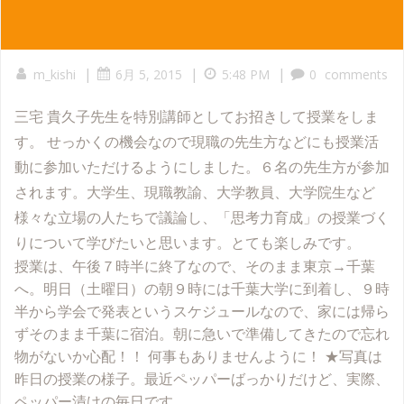
|
|
|
m_kishi
6月 5, 2015
5:48 PM
0
comments
三宅 貴久子先生を特別講師としてお招きして授業をしま
す。 せっかくの機会なので現職の先生方などにも授業活
動に参加いただけるようにしました。６名の先生方が参加
されます。大学生、現職教諭、大学教員、大学院生など
様々な立場の人たちで議論し、「思考力育成」の授業づく
りについて学びたいと思います。とても楽しみです。
授業は、午後７時半に終了なので、そのまま東京→千葉
へ。明日（土曜日）の朝９時には千葉大学に到着し、９時
半から学会で発表というスケジュールなので、家には帰ら
ずそのまま千葉に宿泊。朝に急いで準備してきたので忘れ
物がないか心配！！ 何事もありませんように！ ★写真は
昨日の授業の様子。最近ペッパーばっかりだけど、実際、
ペッパー漬けの毎日です。