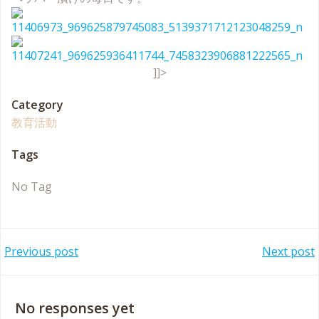
]]>
Category
教育活動
Tags
No Tag
Post
Post
Previous post
Next post
navigation
navigation
No responses yet