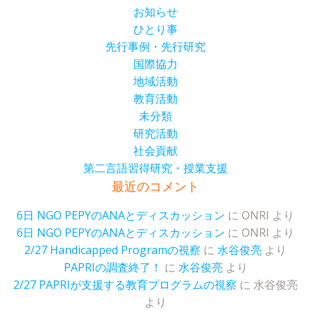
お知らせ
ひとり事
先行事例・先行研究
国際協力
地域活動
教育活動
未分類
研究活動
社会貢献
第二言語習得研究・授業支援
最近のコメント
6日 NGO PEPYのANAとディスカッション
に
ONRI
より
6日 NGO PEPYのANAとディスカッション
に
ONRI
より
2/27 Handicapped Programの視察
に
水谷俊亮
より
PAPRIの調査終了！
に
水谷俊亮
より
2/27 PAPRIが支援する教育プログラムの視察
に
水谷俊亮
より