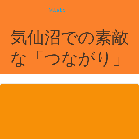
コ
M.Labo
ン
テ
ン
気仙沼での素敵
ツ
へ
ス
な「つながり」
キ
ッ
プ