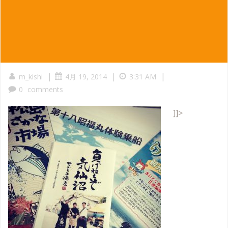
|
|
|
m_kishi
4月 19, 2014
3:31 AM
0
comments
]]>