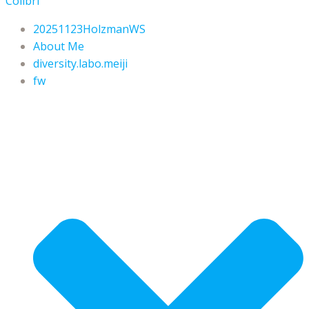
Colibri
20251123HolzmanWS
About Me
diversity.labo.meiji
fw