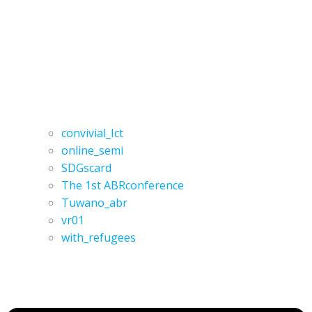
convivial_Ict
online_semi
SDGscard
The 1st ABRconference
Tuwano_abr
vr01
with_refugees