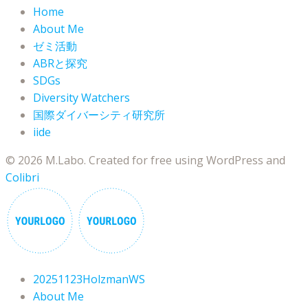
Home
About Me
ゼミ活動
ABRと探究
SDGs
Diversity Watchers
国際ダイバーシティ研究所
iide
© 2026 M.Labo. Created for free using WordPress and
Colibri
20251123HolzmanWS
About Me