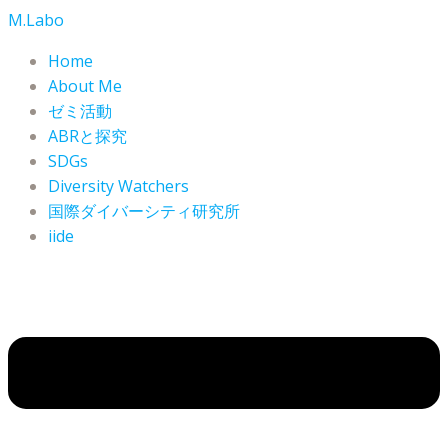
コ
M.Labo
ン
Home
テ
About Me
ン
ゼミ活動
ツ
ABRと探究
へ
SDGs
ス
Diversity Watchers
キ
ッ
国際ダイバーシティ研究所
プ
iide