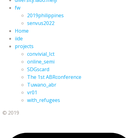
fw
2019philippines
senvus2022
Home
iide
projects
convivial_Ict
online_semi
SDGscard
The 1st ABRconference
Tuwano_abr
vr01
with_refugees
© 2019