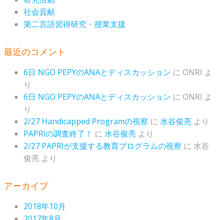
社会貢献
第二言語習得研究・授業支援
最近のコメント
6日 NGO PEPYのANAとディスカッション
に
ONRI
よ
り
6日 NGO PEPYのANAとディスカッション
に
ONRI
よ
り
2/27 Handicapped Programの視察
に
水谷俊亮
より
PAPRIの調査終了！
に
水谷俊亮
より
2/27 PAPRIが支援する教育プログラムの視察
に
水谷
俊亮
より
アーカイブ
2018年10月
2017年8月