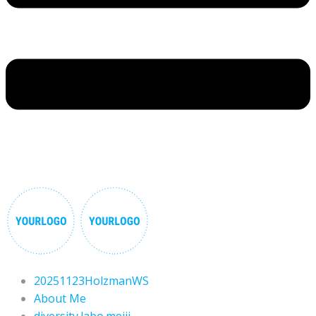
20251123HolzmanWS
About Me
diversity.labo.meiji