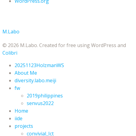
WordPress.org
M.Labo
© 2026 M.Labo. Created for free using WordPress and
Colibri
20251123HolzmanWS
About Me
diversity.labo.meiji
fw
2019philippines
senvus2022
Home
iide
projects
convivial_Ict