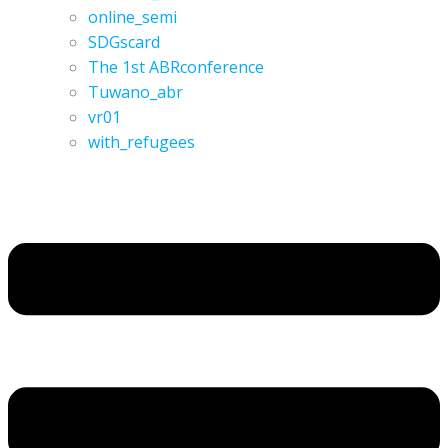
online_semi
SDGscard
The 1st ABRconference
Tuwano_abr
vr01
with_refugees