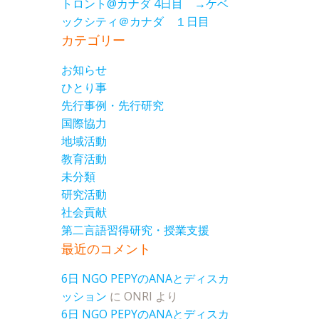
トロント@カナダ 4日目 →ケベ
ックシティ＠カナダ １日目
カテゴリー
お知らせ
ひとり事
先行事例・先行研究
国際協力
地域活動
教育活動
未分類
研究活動
社会貢献
第二言語習得研究・授業支援
最近のコメント
6日 NGO PEPYのANAとディスカ
ッション
に
ONRI
より
6日 NGO PEPYのANAとディスカ