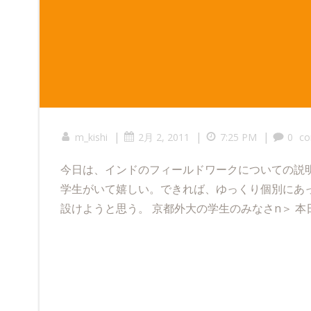
|
|
|
m_kishi
2月 2, 2011
7:25 PM
0
c
今日は、インドのフィールドワークについての説
学生がいて嬉しい。できれば、ゆっくり個別にあ
設けようと思う。 京都外大の学生のみなさn＞ 