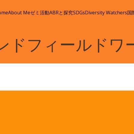
ome
About Me
ゼミ活動
ABRと探究
SDGs
Diversity Watchers
国
 インドフィールドワ