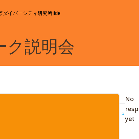
際ダイバーシティ研究所
iide
ーク説明会
No
resp
Po
Previou
yet
nav