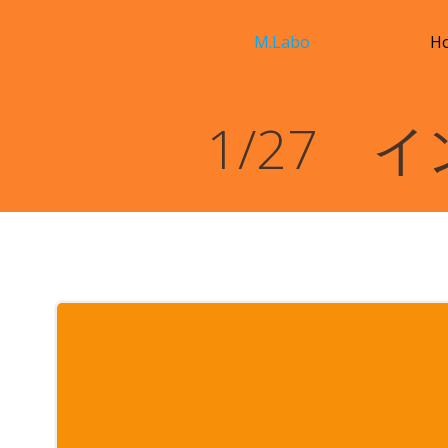
コ
ン
M.Labo
H
テ
ン
ツ
1/27
へ
ス
キ
ッ
プ