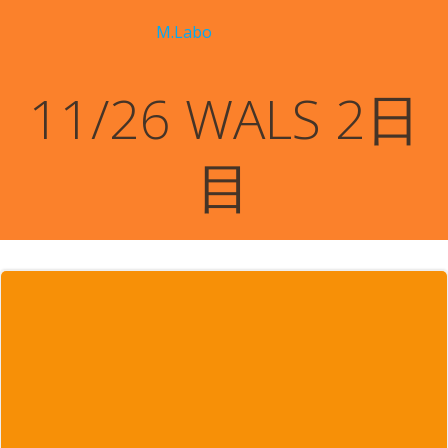
コ
M.Labo
ン
テ
ン
11/26 WALS 2日
ツ
へ
ス
目
キ
ッ
プ