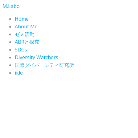
コ
M.Labo
ン
Home
テ
About Me
ン
ゼミ活動
ツ
ABRと探究
へ
SDGs
ス
Diversity Watchers
キ
ッ
国際ダイバーシティ研究所
プ
iide