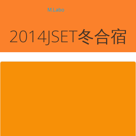
コ
M.Labo
ン
テ
ン
2014JSET冬合宿
ツ
へ
ス
キ
ッ
プ