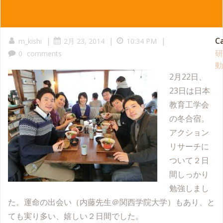
|
|
|
C
m_kishi
2月 23, 2014
10:34 PM
研
0
comments
動
2月22日、
23日は日本
教育工学会
の冬合宿。
アクション
リサーチに
ついて２日
間しっかり
勉強しまし
た。運命の出会い（内藤先生＠関西学院大学）もあり、と
ても実り多い、嬉しい２日間でした。