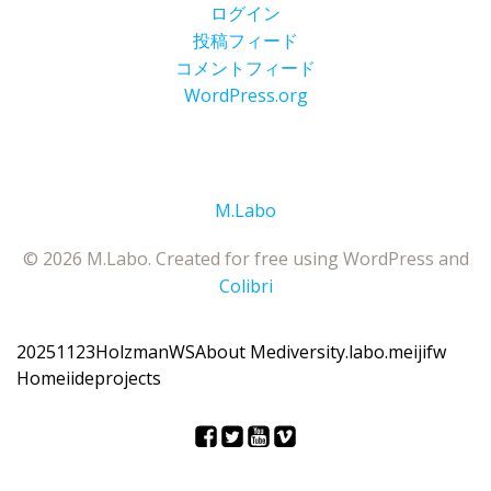
ログイン
投稿フィード
コメントフィード
WordPress.org
M.Labo
© 2026 M.Labo. Created for free using WordPress and
Colibri
20251123HolzmanWS
About Me
diversity.labo.meiji
fw
Home
iide
projects