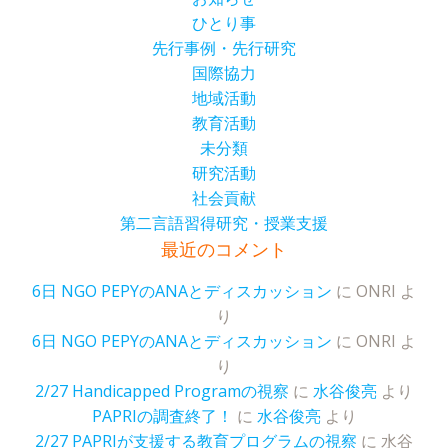
ひとり事
先行事例・先行研究
国際協力
地域活動
教育活動
未分類
研究活動
社会貢献
第二言語習得研究・授業支援
最近のコメント
6日 NGO PEPYのANAとディスカッション
に
ONRI
よ
り
6日 NGO PEPYのANAとディスカッション
に
ONRI
よ
り
2/27 Handicapped Programの視察
に
水谷俊亮
より
PAPRIの調査終了！
に
水谷俊亮
より
2/27 PAPRIが支援する教育プログラムの視察
に
水谷