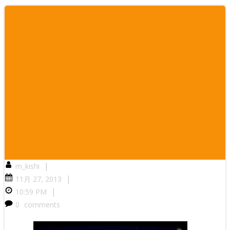
|
m_kishi
|
11月 27, 2013
|
10:59 PM
0
comments