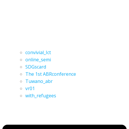
convivial_Ict
online_semi
SDGscard
The 1st ABRconference
Tuwano_abr
vr01
with_refugees