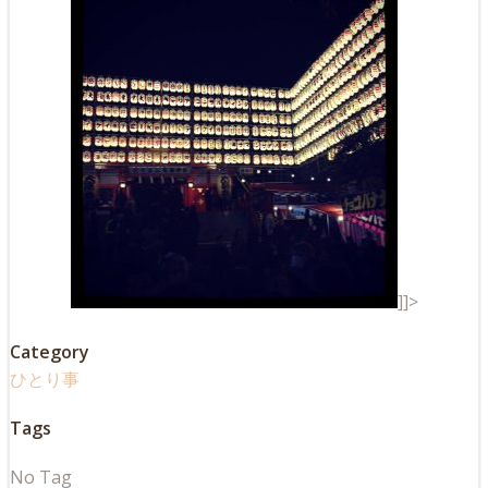
]]>
Category
ひとり事
Tags
No Tag