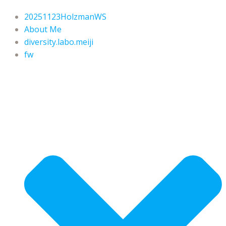
20251123HolzmanWS
About Me
diversity.labo.meiji
fw