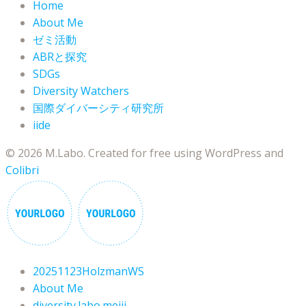
Home
About Me
ゼミ活動
ABRと探究
SDGs
Diversity Watchers
国際ダイバーシティ研究所
iide
© 2026 M.Labo. Created for free using WordPress and
Colibri
20251123HolzmanWS
About Me
diversity.labo.meiji