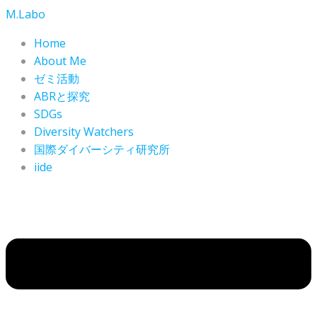
コ
M.Labo
ン
Home
テ
About Me
ン
ゼミ活動
ツ
ABRと探究
へ
SDGs
ス
Diversity Watchers
キ
ッ
国際ダイバーシティ研究所
プ
iide