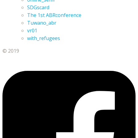
SDGscard
The 1st ABRconference
Tuwano_abr
vr01
with_refugees
© 2019