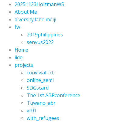
20251123HolzmanWS
About Me
diversity.labo.meiji
fw
2019philippines
senvus2022
Home
iide
projects
convivial_Ict
online_semi
SDGscard
The 1st ABRconference
Tuwano_abr
vr01
with_refugees