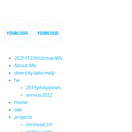
20251123HolzmanWS
About Me
diversity.labo.meiji
fw
2019philippines
senvus2022
Home
iide
projects
convivial_Ict
online_semi