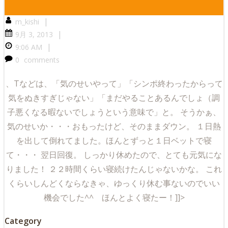
|
m_kishi
|
9月 3, 2013
|
9:06 AM
0
comments
、Tなどは、「気のせいやって」「シンポ終わったからって
気をぬ
きすぎじゃない」「まだやることあるんでしょ（調
子悪くなる暇な
いでしょうという意味で」と。 そうかぁ、
気のせいか・・・おもったけど、そのままダウン。 １日熱
を出して倒れてました。ほんとずっと１日ベットで寝
て・・
・ 翌日回復。 しっかり休めたので、とても元気にな
りました！ ２２時間くらい寝続けたんじゃないかな。 これ
くらいしんどくならなきゃ、ゆっくり休む事ないのでいい
機会
でした^^ ほんとよく寝たー！]]>
Category