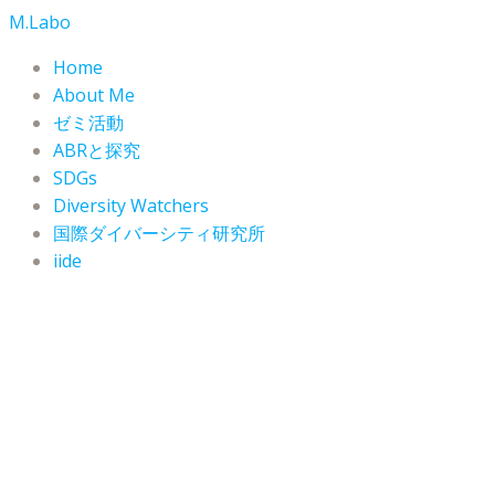
コ
M.Labo
ン
Home
テ
About Me
ン
ゼミ活動
ツ
ABRと探究
へ
SDGs
ス
Diversity Watchers
キ
ッ
国際ダイバーシティ研究所
プ
iide