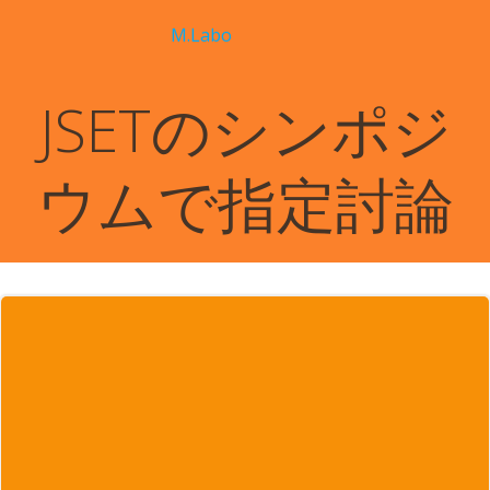
コ
M.Labo
ン
テ
ン
JSETのシンポジ
ツ
へ
ス
ウムで指定討論
キ
ッ
プ