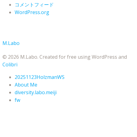
コメントフィード
WordPress.org
M.Labo
© 2026 M.Labo. Created for free using WordPress and
Colibri
20251123HolzmanWS
About Me
diversity.labo.meiji
fw