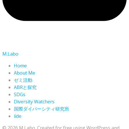
M.Labo
Home
About Me
ゼミ活動
ABRと探究
SDGs
Diversity Watchers
国際ダイバーシティ研究所
iide
© 2026 M.Labo. Created for free using WordPress and