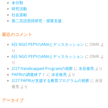
未分類
研究活動
社会貢献
第二言語習得研究・授業支援
最近のコメント
6日 NGO PEPYのANAとディスカッション
に
ONRI
よ
り
6日 NGO PEPYのANAとディスカッション
に
ONRI
よ
り
2/27 Handicapped Programの視察
に
水谷俊亮
より
PAPRIの調査終了！
に
水谷俊亮
より
2/27 PAPRIが支援する教育プログラムの視察
に
水谷
俊亮
より
アーカイブ