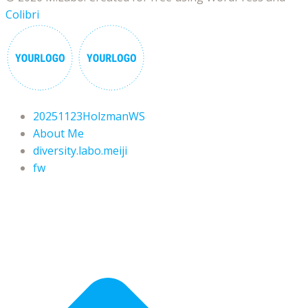
Colibri
20251123HolzmanWS
About Me
diversity.labo.meiji
fw