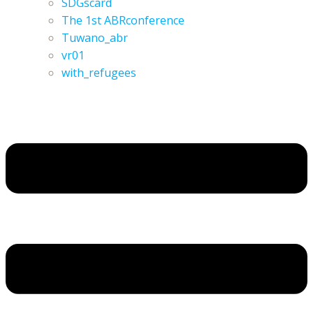
SDGscard
The 1st ABRconference
Tuwano_abr
vr01
with_refugees