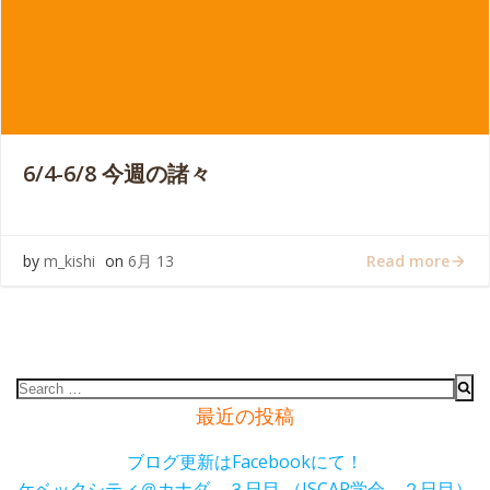
6/4-6/8 今週の諸々
Read more
by
m_kishi
on
6月 13
Search
for:
最近の投稿
ブログ更新はFacebookにて！
ケベックシティ＠カナダ ３日目 （ISCAR学会 ２日目）