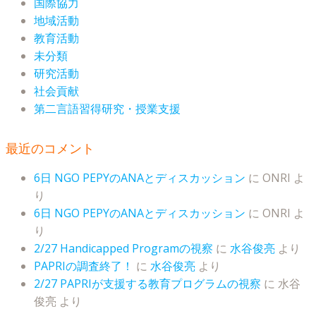
国際協力
地域活動
教育活動
未分類
研究活動
社会貢献
第二言語習得研究・授業支援
最近のコメント
6日 NGO PEPYのANAとディスカッション
に
ONRI
よ
り
6日 NGO PEPYのANAとディスカッション
に
ONRI
よ
り
2/27 Handicapped Programの視察
に
水谷俊亮
より
PAPRIの調査終了！
に
水谷俊亮
より
2/27 PAPRIが支援する教育プログラムの視察
に
水谷
俊亮
より