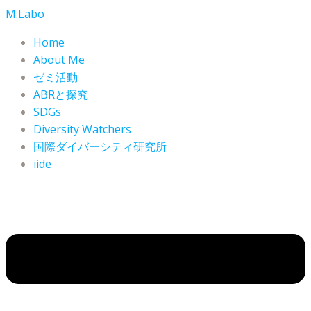
コ
M.Labo
ン
Home
テ
About Me
ン
ゼミ活動
ツ
ABRと探究
へ
SDGs
ス
Diversity Watchers
キ
ッ
国際ダイバーシティ研究所
プ
iide