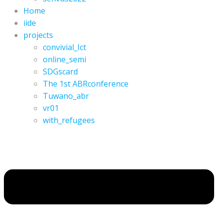
Home
iide
projects
convivial_Ict
online_semi
SDGscard
The 1st ABRconference
Tuwano_abr
vr01
with_refugees