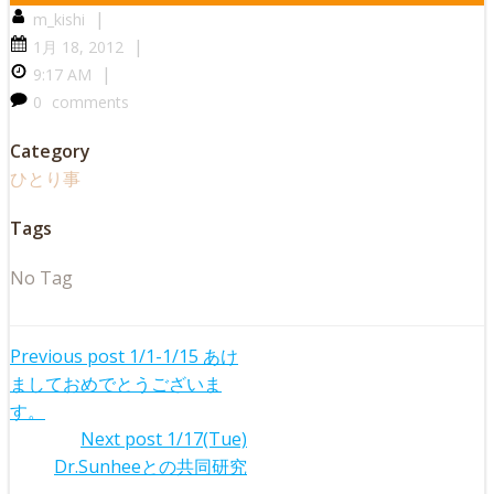
|
m_kishi
|
1月 18, 2012
|
9:17 AM
0
comments
Category
ひとり事
Tags
No Tag
Post
Previous post
1/1-1/15 あけ
ましておめでとうございま
navigation
す。
Post
Next post
1/17(Tue)
Dr.Sunheeとの共同研究