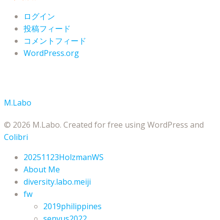
ログイン
投稿フィード
コメントフィード
WordPress.org
M.Labo
© 2026 M.Labo. Created for free using WordPress and
Colibri
20251123HolzmanWS
About Me
diversity.labo.meiji
fw
2019philippines
senvus2022