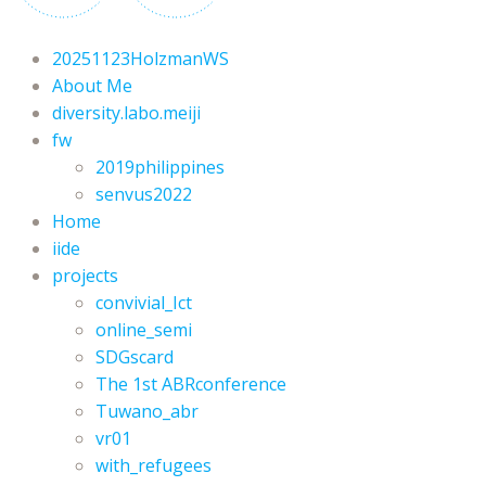
20251123HolzmanWS
About Me
diversity.labo.meiji
fw
2019philippines
senvus2022
Home
iide
projects
convivial_Ict
online_semi
SDGscard
The 1st ABRconference
Tuwano_abr
vr01
with_refugees