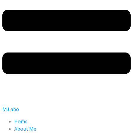
M.Labo
Home
About Me