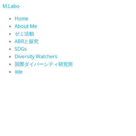
コ
M.Labo
ン
Home
テ
About Me
ン
ゼミ活動
ツ
ABRと探究
へ
SDGs
ス
Diversity Watchers
キ
ッ
国際ダイバーシティ研究所
プ
iide