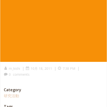
|
|
|
m_kishi
10月 18, 2011
7:38 PM
0
comments
Category
研究活動
Tags