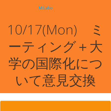
コ
M.Labo
ン
テ
ン
10/17(Mon) ミ
ツ
へ
ス
ーティング＋大
キ
ッ
プ
学の国際化につ
いて意見交換