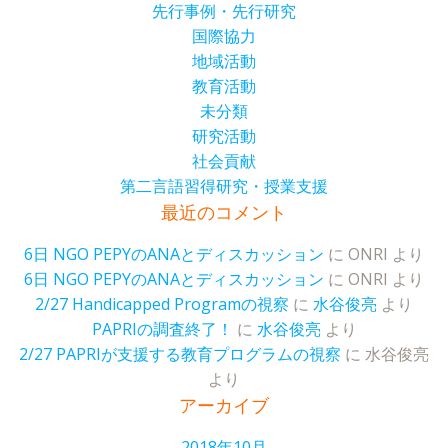
先行事例・先行研究
国際協力
地域活動
教育活動
未分類
研究活動
社会貢献
第二言語習得研究・授業支援
最近のコメント
6日 NGO PEPYのANAとディスカッション
に
ONRI
より
6日 NGO PEPYのANAとディスカッション
に
ONRI
より
2/27 Handicapped Programの視察
に
水谷俊亮
より
PAPRIの調査終了！
に
水谷俊亮
より
2/27 PAPRIが支援する教育プログラムの視察
に
水谷俊亮
より
アーカイブ
2018年10月