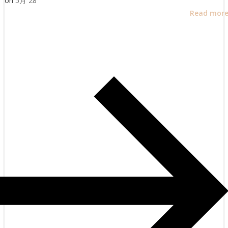
on
5月 28
Read mor