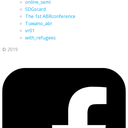
online_semi
SDGscard
The 1st ABRconference
Tuwano_abr
vr01
with_refugees
© 2019