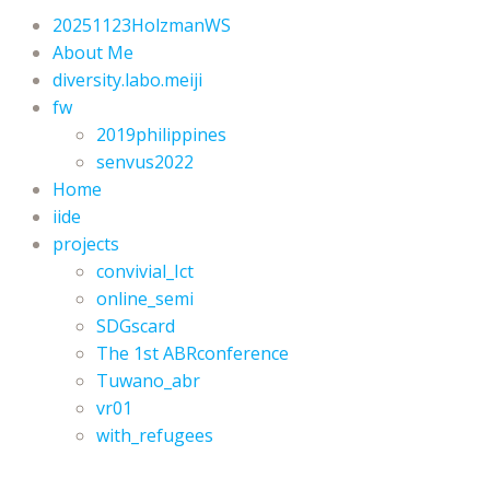
20251123HolzmanWS
About Me
diversity.labo.meiji
fw
2019philippines
senvus2022
Home
iide
projects
convivial_Ict
online_semi
SDGscard
The 1st ABRconference
Tuwano_abr
vr01
with_refugees