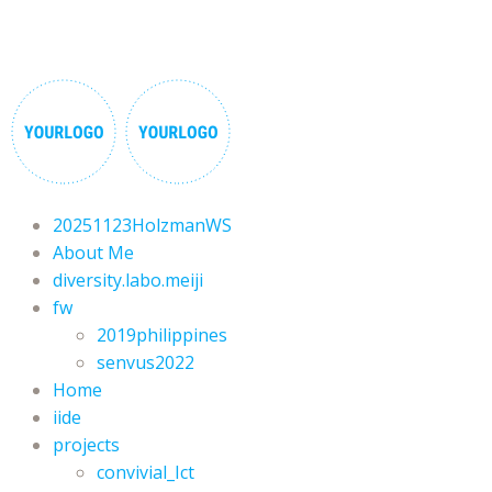
20251123HolzmanWS
About Me
diversity.labo.meiji
fw
2019philippines
senvus2022
Home
iide
projects
convivial_Ict