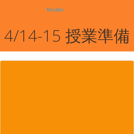
コ
M.Labo
ン
テ
ン
4/14-15 授業準備
ツ
へ
ス
キ
ッ
プ