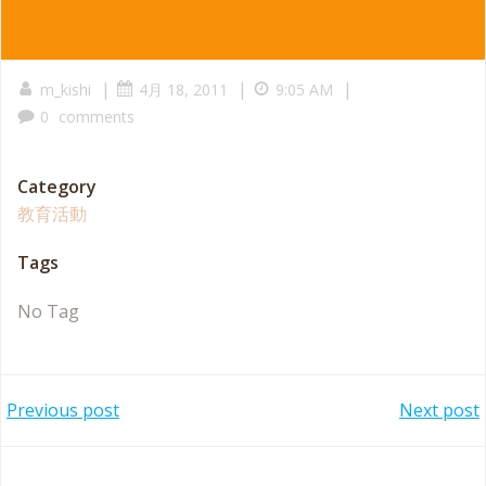
|
|
|
m_kishi
4月 18, 2011
9:05 AM
0
comments
Category
教育活動
Tags
No Tag
Post
Post
Previous post
Next post
navigation
navigation