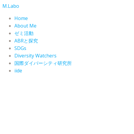
コ
M.Labo
ン
Home
テ
About Me
ン
ゼミ活動
ツ
ABRと探究
へ
SDGs
ス
Diversity Watchers
キ
ッ
国際ダイバーシティ研究所
プ
iide