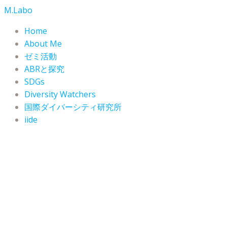
コ
M.Labo
ン
Home
テ
About Me
ン
ゼミ活動
ツ
ABRと探究
へ
SDGs
ス
Diversity Watchers
キ
ッ
国際ダイバーシティ研究所
プ
iide