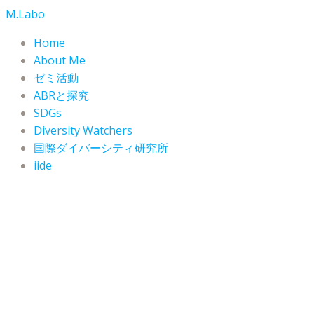
コ
M.Labo
ン
Home
テ
About Me
ン
ゼミ活動
ツ
ABRと探究
へ
SDGs
ス
Diversity Watchers
キ
ッ
国際ダイバーシティ研究所
プ
iide