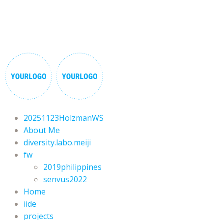
20251123HolzmanWS
About Me
diversity.labo.meiji
fw
2019philippines
senvus2022
Home
iide
projects