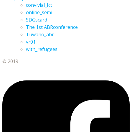
convivial_Ict
online_semi
SDGscard
The 1st ABRconference
Tuwano_abr
vr01
with_refugees
© 2019