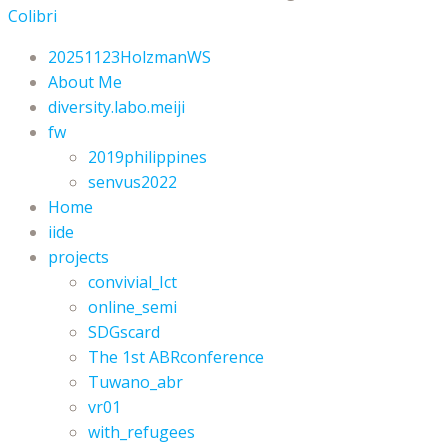
Colibri
20251123HolzmanWS
About Me
diversity.labo.meiji
fw
2019philippines
senvus2022
Home
iide
projects
convivial_Ict
online_semi
SDGscard
The 1st ABRconference
Tuwano_abr
vr01
with_refugees