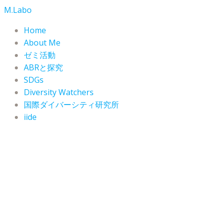
コ
M.Labo
ン
Home
テ
About Me
ン
ゼミ活動
ツ
ABRと探究
へ
SDGs
ス
Diversity Watchers
キ
ッ
国際ダイバーシティ研究所
プ
iide