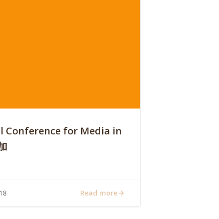
l Conference for Media in
参加
Read more
18