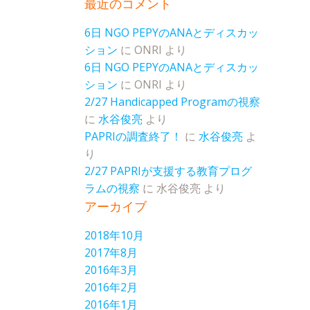
最近のコメント
6日 NGO PEPYのANAとディスカッ
ション
に
ONRI
より
6日 NGO PEPYのANAとディスカッ
ション
に
ONRI
より
2/27 Handicapped Programの視察
に
水谷俊亮
より
PAPRIの調査終了！
に
水谷俊亮
よ
り
2/27 PAPRIが支援する教育プログ
ラムの視察
に
水谷俊亮
より
アーカイブ
2018年10月
2017年8月
2016年3月
2016年2月
2016年1月