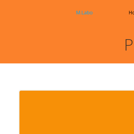
コ
ン
M.Labo
H
テ
ン
ツ
P
へ
ス
キ
ッ
プ