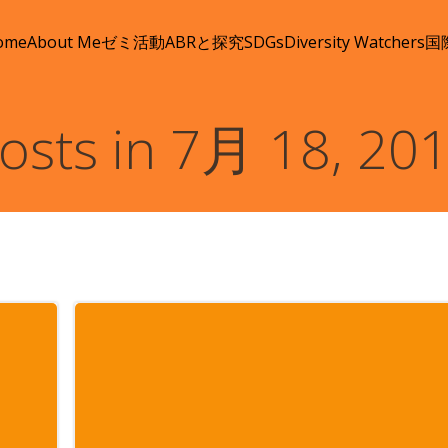
ome
About Me
ゼミ活動
ABRと探究
SDGs
Diversity Watchers
国
osts in 7月 18, 20