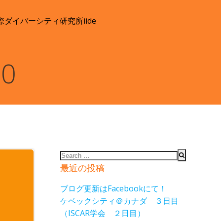
際ダイバーシティ研究所
iide
10
Search
for:
最近の投稿
ブログ更新はFacebookにて！
ケベックシティ＠カナダ ３日目
（ISCAR学会 ２日目）