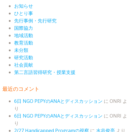
お知らせ
ひとり事
先行事例・先行研究
国際協力
地域活動
教育活動
未分類
研究活動
社会貢献
第二言語習得研究・授業支援
最近のコメント
6日 NGO PEPYのANAとディスカッション
に
ONRI
よ
り
6日 NGO PEPYのANAとディスカッション
に
ONRI
よ
り
2/27 Handicapped Programの視察
に
水谷俊亮
より