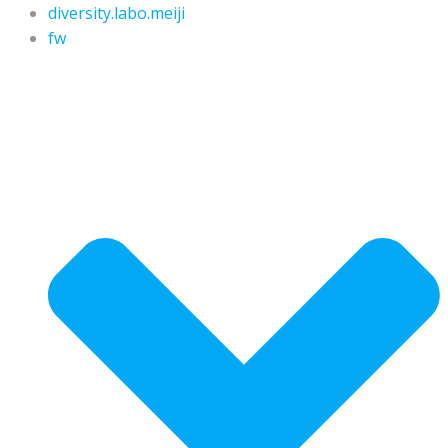
diversity.labo.meiji
fw