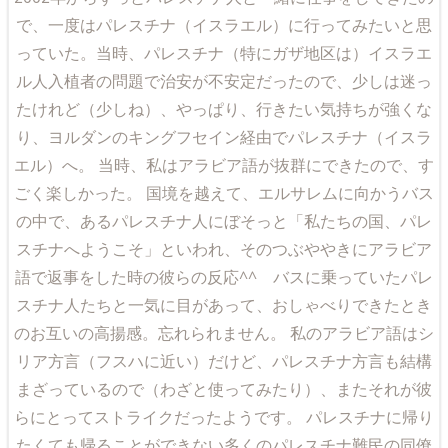
で、一度はパレスチナ（イスラエル）に行ってみたいと思
っていた。当時、パレスチナ（特にガザ地区は）イスラエ
ル人入植者の問題で治安が不安定だったので、少しは迷っ
たけれど（少しね）、やっぱり、行きたい気持ちが強くな
り、ヨルダンのキングフセイン経由でパレスチナ（イスラ
エル）へ。 当時、私はアラビア語が抜群にできたので、す
ごく楽しかった。 国境を越えて、エルサレムに向かうバス
の中で、あるパレスチナ人にぼそっと「私たちの国、パレ
スチナへようこそ」といわれ、そのつぶややきにアラビア
語で返事をした時の彼らの反応^^ バスに乗っていたパレ
スチナ人たちと一気に目があって、おしゃべりできたとき
のお互いの高揚感。忘れられません。 私のアラビア語はシ
リア方言（フスハに近い）だけど、パレスチナ方言も結構
まざっているので（わざと使ってみたり）、またそれが彼
らにとってストライクだったようです。 パレスチナに帰り
たくても帰ることができない多くのパレスチナ難民の同僚