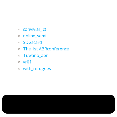
convivial_Ict
online_semi
SDGscard
The 1st ABRconference
Tuwano_abr
vr01
with_refugees