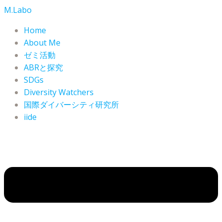
コ
M.Labo
ン
Home
テ
About Me
ン
ゼミ活動
ツ
ABRと探究
へ
SDGs
ス
Diversity Watchers
キ
ッ
国際ダイバーシティ研究所
プ
iide