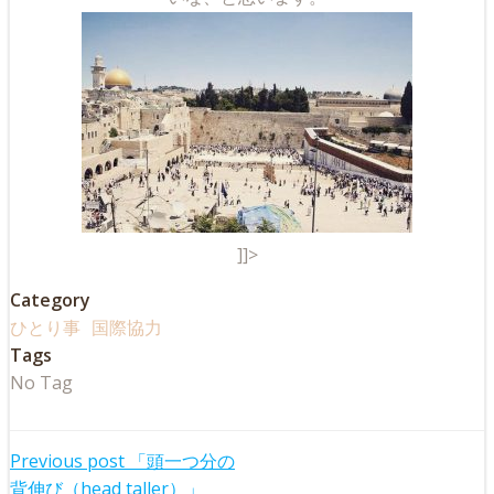
]]>
Category
ひとり事
国際協力
Tags
No Tag
Post
Previous post
「頭一つ分の
背伸び（head taller）」