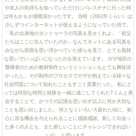
や友人の気持ちを知っていただけにパレスチナに行った時
は何もかもが感慨深かったです。 当時（2002年くらい）は
少しずつインターネットが使えるようになっていた頃で、
「私の出身地のタントゥーラの写真を見せくれよ」「祖父
たちはここに住んでいたのか」なんてネットにある写真を
みながら祖国を思い浮かべていた彼らを見て、とても複雑
な思いでいっぱいになったのを覚えています。 ガザ地区の
聾唖者のための教材制作というミッションもとても興味深
かったし、その制作のプロセスでガザが抱えている様々な
社会問題について知れたこともすごく貴重だった。 私にと
っては特別な時間と経験を一緒に過ごしてくれたTくんと再
会することで、かつての記憶を思い出す以上に何か大切な
ことを思い出しました。 何となくいろいろ疲れた頃に、初
心に戻る機会を与えられることに感謝感謝。新しく出会っ
た多くの人とも、また新しいことにチャレンジできればい
いな、と思います。