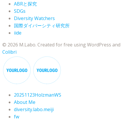
ABRと探究
SDGs
Diversity Watchers
国際ダイバーシティ研究所
iide
© 2026 M.Labo. Created for free using WordPress and
Colibri
20251123HolzmanWS
About Me
diversity.labo.meiji
fw