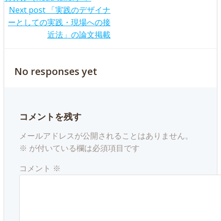
navigation
Post
Next post
「実践のデザイナ
ーとしての実践・現場への接
navigation
近法」の論文掲載
No responses yet
コメントを残す
メールアドレスが公開されることはありません。
※
が付いている欄は必須項目です
コメント
※