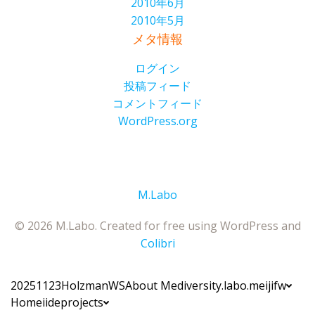
2010年6月
2010年5月
メタ情報
ログイン
投稿フィード
コメントフィード
WordPress.org
M.Labo
© 2026 M.Labo. Created for free using WordPress and
Colibri
20251123HolzmanWS
About Me
diversity.labo.meiji
fw
Home
iide
projects