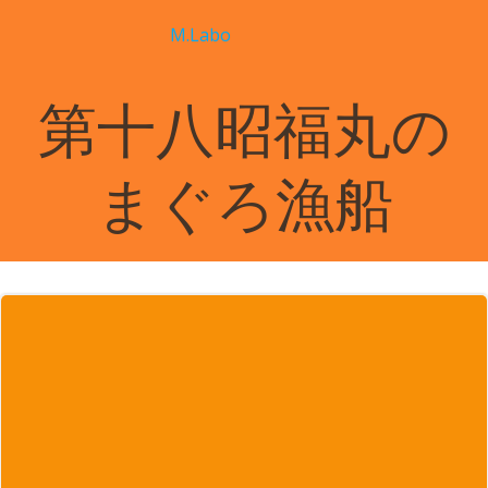
コ
M.Labo
ン
テ
ン
第十八昭福丸の
ツ
へ
ス
まぐろ漁船
キ
ッ
プ