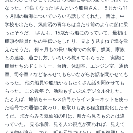
なった。 仲良くなったIさんという船員さん。 ５月から11
ヶ月間の航海についていろいろ話してくれた。 昔は、中
学校を出たら、気仙沼の青年らは当たり前のように船に乗
ったそうだ。 Iさんも、15歳から船にのっていて、最初は
船頭や船員たちの手伝いをしたり、見よう見まねで漁を覚
えたそうだ。 何ヶ月もの長い航海での食事、娯楽、家族
との連絡、過ごし方、いろいろ教えてもらった。 実際に
船員たちのドミトリー、台所、休憩室、エンジン室、通信
室、司令室？などをみせてもらいながらお話を聞かせても
らった。 他の船員や船頭からもたくさん話を聞かせても
らった。 この数年で、漁船もずいぶんデジタル化した。
たとえば、通信もモールス信号からインターネットを使っ
た暗号での通信に変わり、舵取りもある程度自動化したそ
うだ。 海からみる気仙沼の町は、町から見るものとは違
っていた。 見る場所、見る人の視点が変われば、見えて
くる物が違う。 でも、町を元気づけたい、町を復興した