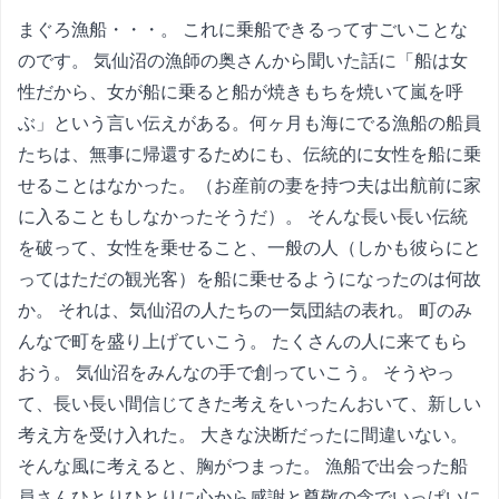
まぐろ漁船・・・。
これに乗船できるってすごいことな
のです。 気仙沼の漁師の奥さんから聞いた話に「船は女
性だから、女が船に乗ると船が焼きもちを焼いて嵐を呼
ぶ」という言い伝えがある。何ヶ月も海にでる漁船の船員
たちは、無事に帰還するためにも、伝統的に女性を船に乗
せることはなかった。（お産前の妻を持つ夫は出航前に家
に入ることもしなかったそうだ）。 そんな長い長い伝統
を破って、女性を乗せること、一般の人（しかも彼らにと
ってはただの観光客）を船に乗せるようになったのは何故
か。 それは、気仙沼の人たちの一気団結の表れ。 町のみ
んなで町を盛り上げていこう。 たくさんの人に来てもら
おう。 気仙沼をみんなの手で創っていこう。 そうやっ
て、長い長い間信じてきた考えをいったんおいて、新しい
考え方を受け入れた。 大きな決断だったに間違いない。
そんな風に考えると、胸がつまった。 漁船で出会った船
員さんひとりひとりに心から感謝と尊敬の念でいっぱいに