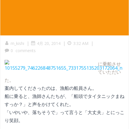
|
|
|
m_kishi
4月 20, 2014
3:32 AM
0
comments
に乗船させ
ていただい
た。
案内してくださったのは、漁船の船員さん。
船に乗ると、漁師さんたちが、「船頭でタイタニックまね
すっか？」と声をかけてくれた。
「いやいや、落ちそうで」って言うと「大丈夫」とにっこ
り笑顔。