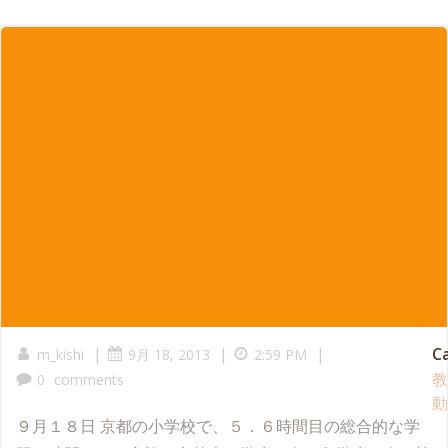
|
|
|
C
m_kishi
9月 18, 2013
2:59 PM
教
0
comments
動
９月１８日 京都の小学校で、５．６時間目の総合的な学