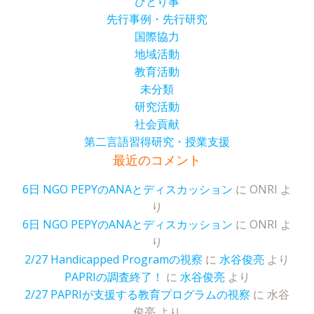
ひとり事
先行事例・先行研究
国際協力
地域活動
教育活動
未分類
研究活動
社会貢献
第二言語習得研究・授業支援
最近のコメント
6日 NGO PEPYのANAとディスカッション
に
ONRI
よ
り
6日 NGO PEPYのANAとディスカッション
に
ONRI
よ
り
2/27 Handicapped Programの視察
に
水谷俊亮
より
PAPRIの調査終了！
に
水谷俊亮
より
2/27 PAPRIが支援する教育プログラムの視察
に
水谷
俊亮
より