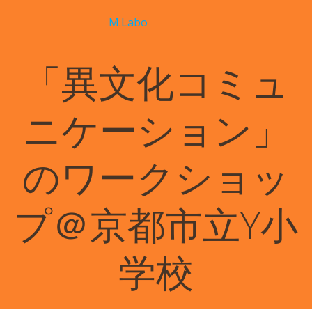
コ
M.Labo
ン
テ
ン
「異文化コミュ
ツ
へ
ス
ニケーション」
キ
ッ
プ
のワークショッ
プ＠京都市立Y小
学校