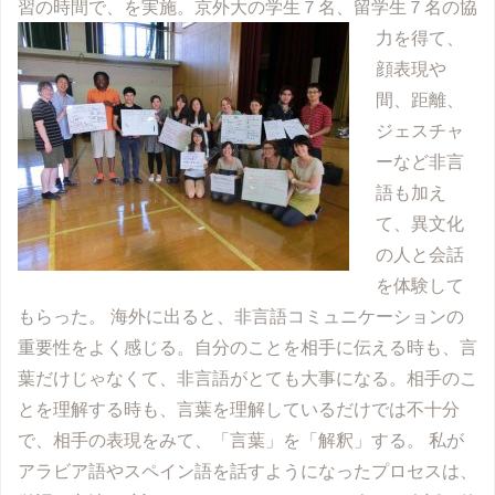
習の時間で、
を実施。京外大の学生７名、留学生７名の協
力を得て、
顔表現や
間、距離、
ジェスチャ
ーなど非言
語も加え
て、異文化
の人と会話
を体験して
もらった。 海外に出ると、非言語コミュニケーションの
重要性をよく感じる。自分のことを相手に伝える時も、言
葉だけじゃなくて、非言語がとても大事になる。相手のこ
とを理解する時も、言葉を理解しているだけでは不十分
で、相手の表現をみて、「言葉」を「解釈」する。 私が
アラビア語やスペイン語を話すようになったプロセスは、